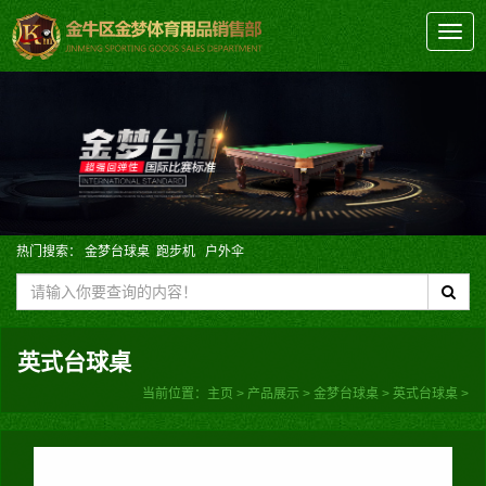
切
换
导
航
热门搜索：
金梦台球桌
跑步机
户外伞
英式台球桌
当前位置：
主页
>
产品展示
>
金梦台球桌
>
英式台球桌
>