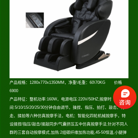
产品规格：1280x770x1350MM，净重\毛重：60\70KG 价格
6900
产品特征：整机功率:160W，电源电压:220V/50HZ;按摩时
间:5/10/15/20/25/30分钟自由调节，操捏、指压、拍打、敲击、行
走、揉拍等六种仿真按摩手法，电机：智能化四轮机械按摩手，特
设揉捏/指压/敲击/揉敲同步/气囊挤压五中仿真按摩手法;针对不同人
群的三套自动按摩模式,加热:2组碳纤维加热功能,45-50恒温,小腿弹