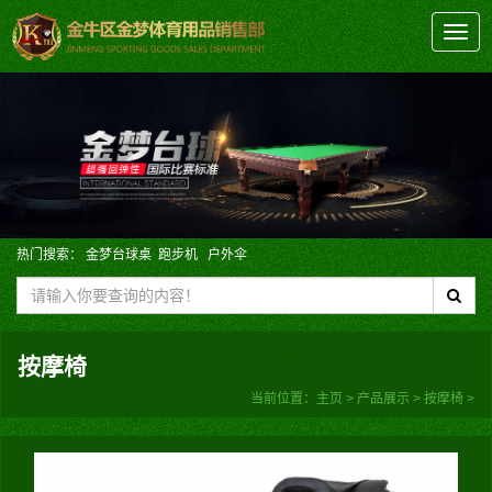
切
换
导
航
热门搜索：
金梦台球桌
跑步机
户外伞
按摩椅
当前位置：
主页
>
产品展示
>
按摩椅
>